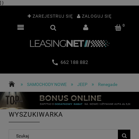
] }
ZAREJESTRUJ SIĘ
ZALOGUJ SIĘ
662 188 882
»
»
»
SAMOCHODY NOWE
JEEP
Renegade
WYSZUKIWARKA