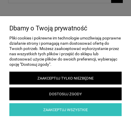
Nie znaleziono produktów spełniających podane kryteria.
Dbamy o Twoją prywatność
Pliki cookies i pokrewne im technologie umożliwiają poprawne
działanie strony i pomagają nam dostosować ofertę do
MOJE KONTO
Twoich potrzeb. Możesz zaakceptować wykorzystanie przez
nas wszystkich tych plików i przejść do sklepu lub
dostosować użycie plików do swoich preferencji, wybierając
opcję "Dostosuj zgody".
INFORMACJE
ZAAKCEPTUJ TYLKO NIEZBĘDNE
PŁATNOŚCI I DOSTAWA
DOSTOSUJ ZGODY
Leasing i wynajem samochodów, maszyn i urządzeń - LEASINGNET |
ZAAKCEPTUJ WSZYSTKIE
Franciszka Klimczaka 1, 02-797 Warszawa | Email:
| Telefon:
konsultacje@leasingnet.com.pl
662 188 882