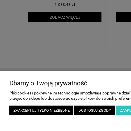
1 088,43 zł
ZOBACZ WIĘCEJ
Dbamy o Twoją prywatność
MOJE KONTO
Pliki cookies i pokrewne im technologie umożliwiają poprawne dzi
Twoje zamówienia
przejść do sklepu lub dostosować użycie plików do swoich preferenc
Ustawienia konta
Przechowalnia
ZAAKCEPTUJ TYLKO NIEZBĘDNE
DOSTOSUJ ZGODY
ZAAKC
Leasing i wynajem samochodów, maszyn i urządze