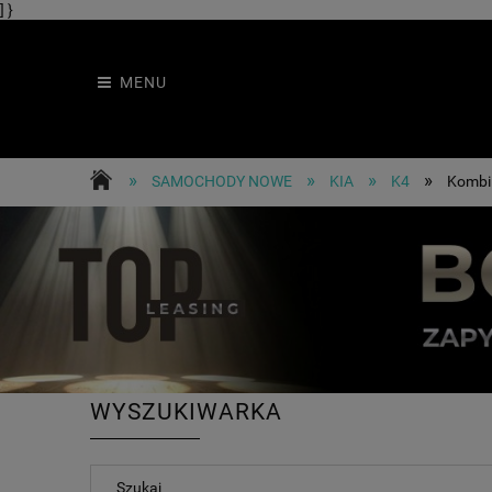
] }
MENU
»
»
»
»
SAMOCHODY NOWE
KIA
K4
Kombi
WYSZUKIWARKA