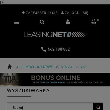
] }
ZAREJESTRUJ SIĘ
ZALOGUJ SIĘ
662 188 882
»
»
»
SAMOCHODY NOWE
VOLVO
V60
WYSZUKIWARKA