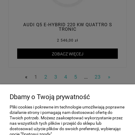
AUDI Q5 E-HYBRID 220 KW QUATTRO S
TRONIC
2 546,00 zł
ZOBACZ WIĘCEJ
«
1
2
3
4
5
...
23
»
Dbamy o Twoją prywatność
MOJE KONTO
Pliki cookies i pokrewne im technologie umożliwiają poprawne
działanie strony i pomagają nam dostosować ofertę do
Twoich potrzeb. Możesz zaakceptować wykorzystanie przez
INFORMACJE
nas wszystkich tych plików i przejść do sklepu lub
dostosować użycie plików do swoich preferencji, wybierając
opcję "Dostosuj zgody".