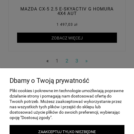
MAZDA CX-5 2.5 E-SKYACTIV G HOMURA
4X4 AUT
1 497,03 zł
ZOBACZ WIĘCEJ
«
1
2
3
»
Dbamy o Twoją prywatność
MOJE KONTO
Pliki cookies i pokrewne im technologie umożliwiają poprawne
działanie strony i pomagają nam dostosować ofertę do
Twoich potrzeb. Możesz zaakceptować wykorzystanie przez
INFORMACJE
nas wszystkich tych plików i przejść do sklepu lub
dostosować użycie plików do swoich preferencji, wybierając
opcję "Dostosuj zgody".
PŁATNOŚCI I DOSTAWA
ZAAKCEPTUJ TYLKO NIEZBĘDNE