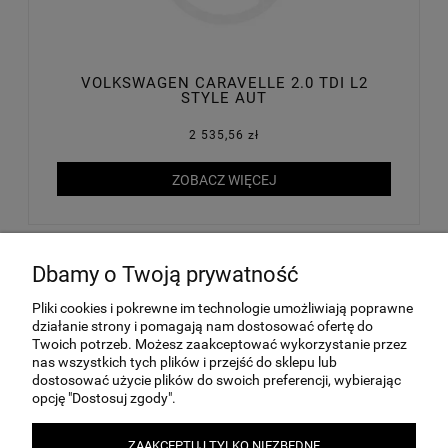
VOLKSWAGEN CARAVELLE 2.0 TDI L2
STYLE AUT
2 535,56 zł
ZOBACZ WIĘCEJ
Dbamy o Twoją prywatność
MOJE KONTO
Pliki cookies i pokrewne im technologie umożliwiają poprawne
działanie strony i pomagają nam dostosować ofertę do
Twoich potrzeb. Możesz zaakceptować wykorzystanie przez
INFORMACJE
nas wszystkich tych plików i przejść do sklepu lub
dostosować użycie plików do swoich preferencji, wybierając
opcję "Dostosuj zgody".
PŁATNOŚCI I DOSTAWA
ZAAKCEPTUJ TYLKO NIEZBĘDNE