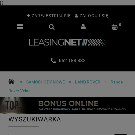
] }
ZAREJESTRUJ SIĘ
ZALOGUJ SIĘ
662 188 882
»
»
»
SAMOCHODY NOWE
LAND ROVER
Range
Rover Velar
WYSZUKIWARKA