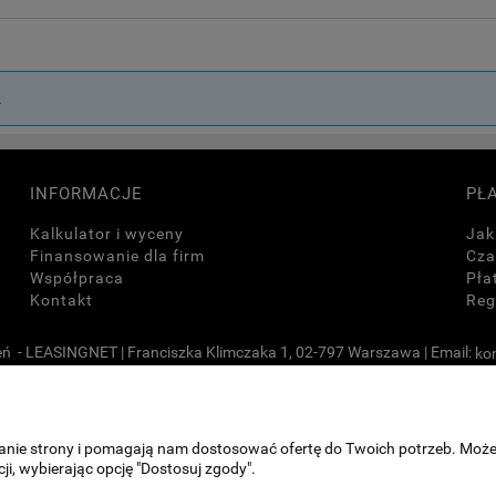
.
INFORMACJE
PŁ
Kalkulator i wyceny
Jak
Finansowanie dla firm
Cza
Współpraca
Pła
Kontakt
Reg
ń - LEASINGNET | Franciszka Klimczaka 1, 02-797 Warszawa | Email:
ko
Sklep internetowy Shoper.pl
ałanie strony i pomagają nam dostosować ofertę do Twoich potrzeb. Moż
ji, wybierając opcję "Dostosuj zgody".