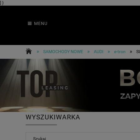
] }
MENU
»
»
»
»
SAMOCHODY NOWE
AUDI
e-tron
S
WYSZUKIWARKA