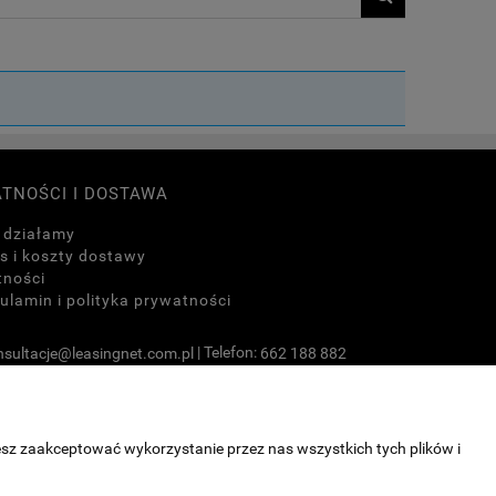
ATNOŚCI I DOSTAWA
 działamy
s i koszty dostawy
tności
ulamin i polityka prywatności
| Telefon:
nsultacje@leasingnet.com.pl
662 188 882
esz zaakceptować wykorzystanie przez nas wszystkich tych plików i