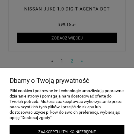
NISSAN JUKE 1.0 DIG-T ACENTA DCT
899,16 zł
ZOBACZ WIĘCEJ
«
1
2
»
Dbamy o Twoją prywatność
MOJE KONTO
Pliki cookies i pokrewne im technologie umożliwiają poprawne
działanie strony i pomagają nam dostosować ofertę do
Twoich potrzeb. Możesz zaakceptować wykorzystanie przez
INFORMACJE
nas wszystkich tych plików i przejść do sklepu lub
dostosować użycie plików do swoich preferencji, wybierając
opcję "Dostosuj zgody".
PŁATNOŚCI I DOSTAWA
ZAAKCEPTUJ TYLKO NIEZBĘDNE