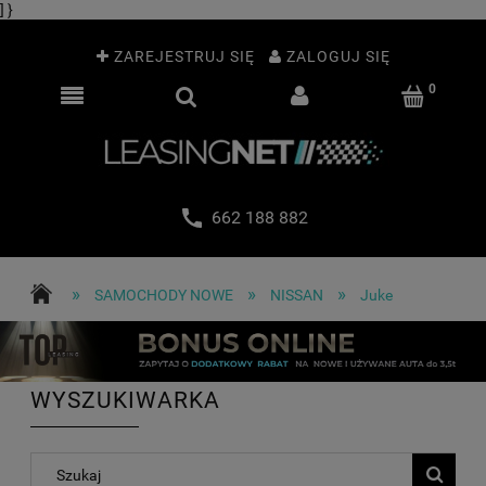
] }
ZAREJESTRUJ SIĘ
ZALOGUJ SIĘ
662 188 882
»
»
»
SAMOCHODY NOWE
NISSAN
Juke
WYSZUKIWARKA