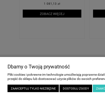
1 081,13 zł
ZOBACZ WIĘCEJ
Dbamy o Twoją prywatność
MOJE KONTO
Pliki cookies i pokrewne im technologie umożliwiają poprawne dzi
Twoje zamówienia
przejść do sklepu lub dostosować użycie plików do swoich preferenc
Ustawienia konta
Przechowalnia
ZAAKCEPTUJ TYLKO NIEZBĘDNE
DOSTOSUJ ZGODY
ZAAKC
Leasing i wynajem samochodów, maszyn i urządze