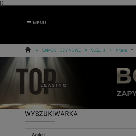
] }
MENU
»
»
»
»
SAMOCHODY NOWE
SUZUKI
Vitara
WYSZUKIWARKA