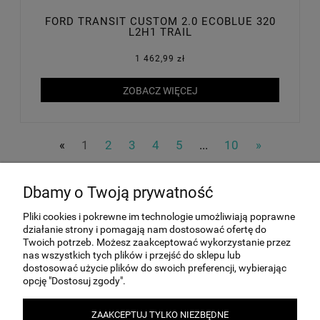
FORD TRANSIT CUSTOM 2.0 ECOBLUE 320
L2H1 TRAIL
1 462,99 zł
ZOBACZ WIĘCEJ
«
1
2
3
4
5
...
10
»
Dbamy o Twoją prywatność
MOJE KONTO
Pliki cookies i pokrewne im technologie umożliwiają poprawne
działanie strony i pomagają nam dostosować ofertę do
Twoich potrzeb. Możesz zaakceptować wykorzystanie przez
INFORMACJE
nas wszystkich tych plików i przejść do sklepu lub
dostosować użycie plików do swoich preferencji, wybierając
opcję "Dostosuj zgody".
PŁATNOŚCI I DOSTAWA
ZAAKCEPTUJ TYLKO NIEZBĘDNE