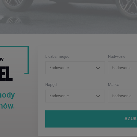
Liczba miejsc
Nadwozie
ów
EL
Ładowanie
Ładowanie
Napęd
Marka
hody
Ładowanie
Ładowanie
onów.
SZUK