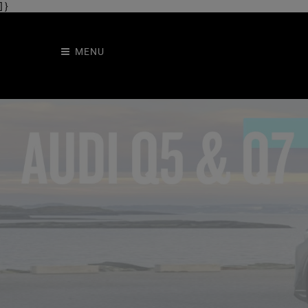
] }
MENU